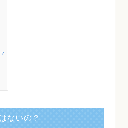
は？
はないの？