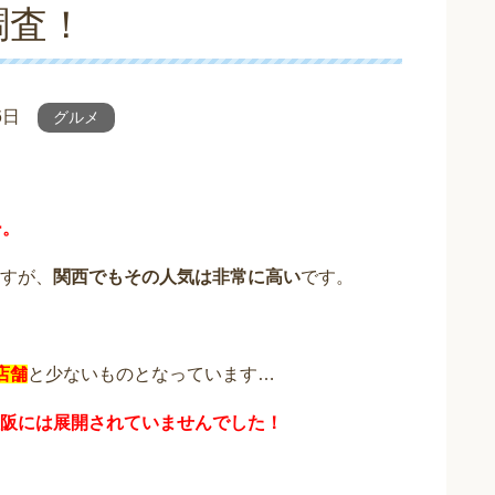
調査！
6日
グルメ
ー。
すが、
関西でもその人気は非常に高い
です。
店舗
と少ないものとなっています…
阪には展開されていませんでした！