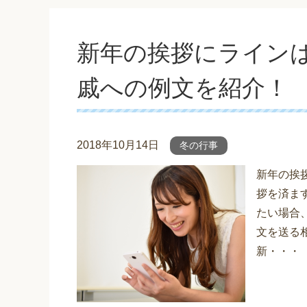
新年の挨拶にライン
戚への例文を紹介！
2018年10月14日
冬の行事
新年の挨
拶を済ま
たい場合
文を送る
新・・・