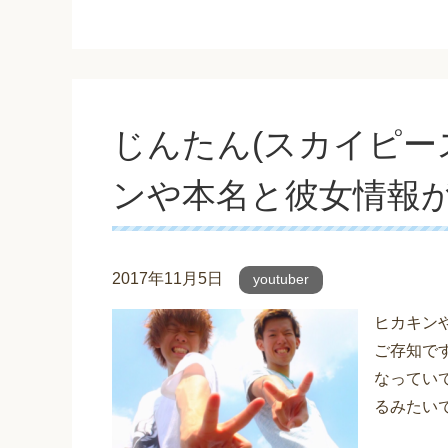
じんたん(スカイピー
ンや本名と彼女情報
2017年11月5日
youtuber
ヒカキンや
ご存知です
なっていて
るみたい