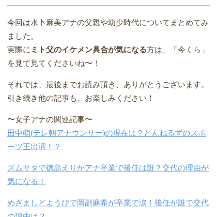
今回は水卜麻美アナの父親や幼少時代についてまとめてみ
ました。
実際に
ミト父のイケメン具合が気になる
方は、「今くら」
を見て見てくださいね〜！
それでは、最後までお読み頂き、ありがとうございます。
引き続き他の記事も、お楽しみください！
〜女子アナの関連記事〜
田中萌(テレ朝アナウンサー)の現在は？とんねるずのスポ
ーツ王出演！？
ズムサタで徳島えりかアナ卒業で後任は誰？交代の理由が
気になる！
めざましどようびで岡副麻希が卒業で涙！後任が誰で交代
の理由は？