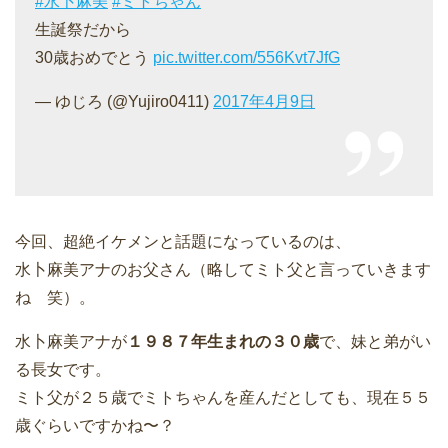
#水卜麻美
#ミトちゃん
生誕祭だから
30歳おめでとう
pic.twitter.com/556Kvt7JfG
— ゆじろ (@Yujiro0411)
2017年4月9日
今回、超絶イケメンと話題になっているのは、
水卜麻美アナのお父さん
（略してミト父と言っていきます
ね 笑）。
水卜麻美アナが
１９８７年生まれの３０歳
で、妹と弟がい
る長女です。
ミト父が２５歳でミトちゃんを産んだとしても、現在５５
歳ぐらいですかね〜？