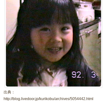
出典：
http://blog.livedoor.jp/kurikobu/archives/5054442.html