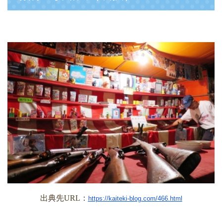
出典先
URL
：
https://kaiteki-blog.com/466.html