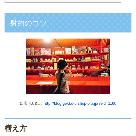
射的のコツ
出典元
URL
：
http://blog.gekko-u.shop-pro.jp/?eid=1188
構え方