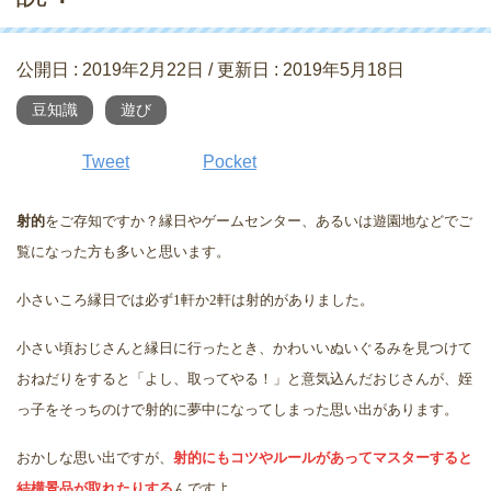
公開日 :
2019年2月22日
/ 更新日 :
2019年5月18日
豆知識
遊び
Tweet
Pocket
射的
をご存知ですか？縁日やゲームセンター、あるいは遊園地などでご
覧になった方も多いと思います。
小さいころ縁日では必ず
1
軒か
2
軒は射的がありました。
小さい頃おじさんと縁日に行ったとき、かわいいぬいぐるみを見つけて
おねだりをすると「よし、取ってやる！」と意気込んだおじさんが、姪
っ子をそっちのけで射的に夢中になってしまった思い出があります。
おかしな思い出ですが、
射的にもコツやルールがあってマスターすると
結構景品が取れたりする
んですよ。