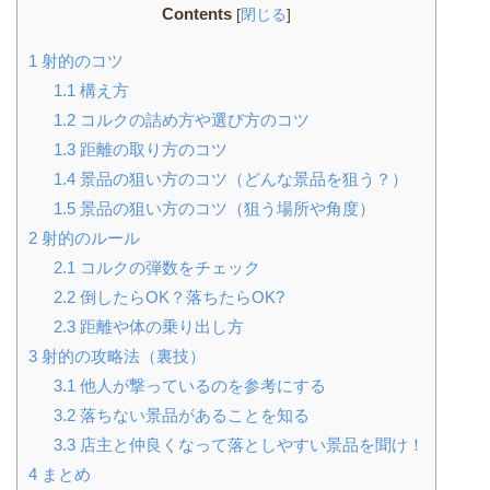
Contents
[
閉じる
]
1
射的のコツ
1.1
構え方
1.2
コルクの詰め方や選び方のコツ
1.3
距離の取り方のコツ
1.4
景品の狙い方のコツ（どんな景品を狙う？）
1.5
景品の狙い方のコツ（狙う場所や角度）
2
射的のルール
2.1
コルクの弾数をチェック
2.2
倒したらOK？落ちたらOK?
2.3
距離や体の乗り出し方
3
射的の攻略法（裏技）
3.1
他人が撃っているのを参考にする
3.2
落ちない景品があることを知る
3.3
店主と仲良くなって落としやすい景品を聞け！
4
まとめ