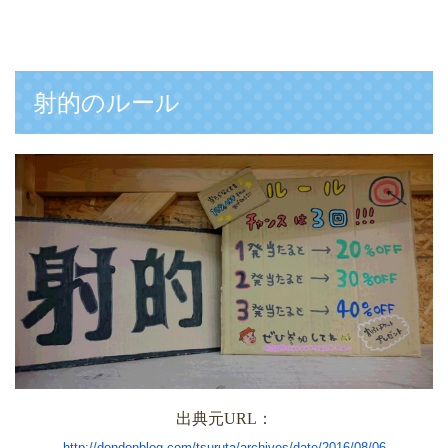
射的のルール
出典元
URL
：
http://dondonblog.com/tsuruta/archives/date/2016/08/06