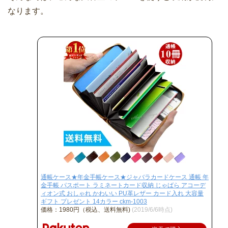
なります。
通帳ケース★年金手帳ケース★ジャバラカードケース 通帳 年
金手帳 パスポート ラミネートカード収納 じゃばら アコーデ
ィオン式 おしゃれ かわいい PU革レザー カード入れ 大容量
ギフト プレゼント 14カラー ckm-1003
価格：1980円（税込、送料無料)
(2019/6/6時点)