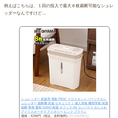
例えばこちらは、１回の投入で最大８枚裁断可能なシュレ
ッダーなんですけど…
シュレッダー 家庭用 電動 P8GC クロスカット パーソナルシ
ュレッダー 裁断機 高速 セキュリティ 個人情報 機密情報 保護
細断 事務 書類 SOHO 家庭 オフィス A4 コンパクト おしゃれ
アイリスオーヤマ アイボリー ピンク ブラウン
価格：4298円（税込、送料無料)
(2019/6/6時点)