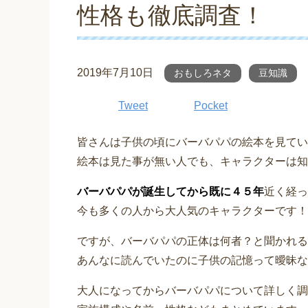
性格も徹底調査！
2019年7月10日
おもしろネタ
豆知識
Tweet
Pocket
皆さんは子供の頃にバーバパパの絵本を見てい
絵本は見た事が無い人でも、キャラクターは知
バーバパパが誕生してから既に４５年
近く経っ
今も多くの人から大人気のキャラクターです！
ですが、バーバパパの正体は何者？と聞かれる
あんなに読んでいたのに子供の記憶って曖昧な
大人になってからバーバパパについて詳しく調