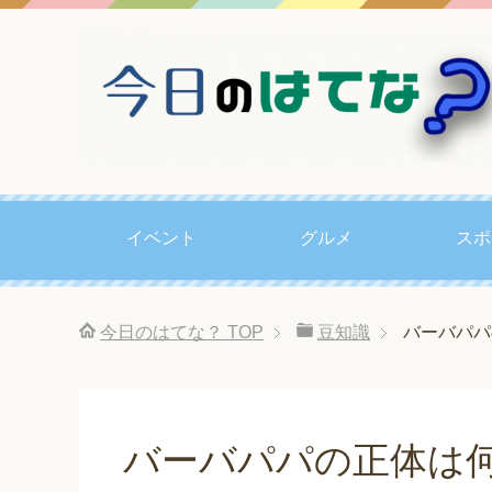
イベント
グルメ
スポ
今日のはてな？
TOP
豆知識
バーバパパ
バーバパパの正体は