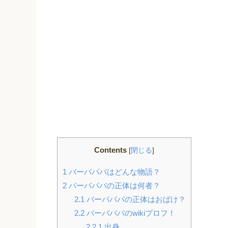
Contents
[
閉じる
]
1
バーバパパはどんな物語？
2
バーバパパの正体は何者？
2.1
バーバパパの正体はおばけ？
2.2
バーバパパのwikiプロフ！
2.2.1
出身