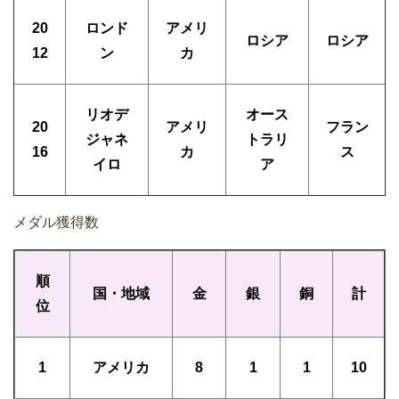
20
ロンド
アメリ
ロシア
ロシア
12
ン
カ
リオデ
オース
20
アメリ
フラン
ジャネ
トラリ
16
カ
ス
イロ
ア
メダル獲得数
順
国・地域
金
銀
銅
計
位
1
アメリカ
8
1
1
10