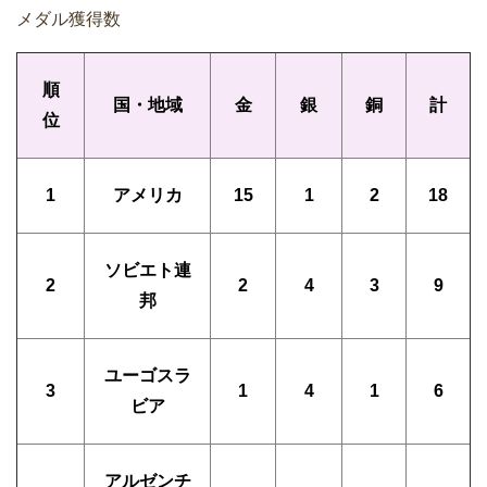
メダル獲得数
順
国・地域
金
銀
銅
計
位
1
アメリカ
15
1
2
18
ソビエト連
2
2
4
3
9
邦
ユーゴスラ
3
1
4
1
6
ビア
アルゼンチ