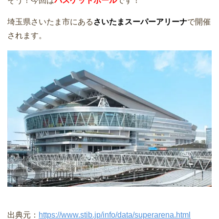
そう！今回は
バスケットボール
です！
埼玉県さいたま市にある
さいたまスーパーアリーナ
で開催
されます。
出典元：
https://www.stib.jp/info/data/superarena.html