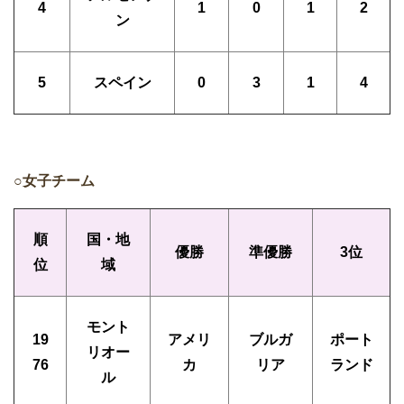
4
1
0
1
2
ン
5
スペイン
0
3
1
4
○女子チーム
順
国・地
優勝
準優勝
3位
位
域
モント
19
アメリ
ブルガ
ポート
リオー
76
カ
リア
ランド
ル