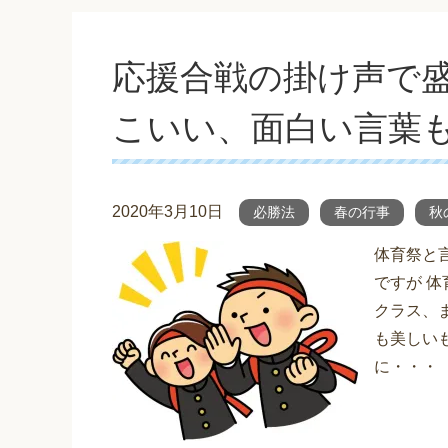
応援合戦の掛け声で
こいい、面白い言葉
2020年3月10日
必勝法
春の行事
秋
体育祭と
ですが 
クラス、
も美しい
に・・・