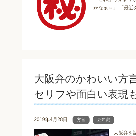
かなぁ～」 「最近
大阪弁のかわいい方
セリフや面白い表現
2019年4月28日
方言
豆知識
大阪弁を