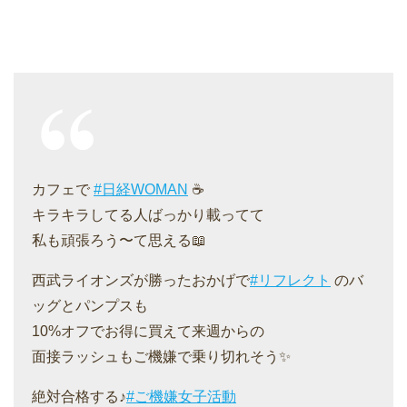
カフェで
#日経WOMAN
☕️
キラキラしてる人ばっかり載ってて
私も頑張ろう〜て思える📖
西武ライオンズが勝ったおかげで
#リフレクト
のバ
ッグとパンプスも
10%オフでお得に買えて来週からの
面接ラッシュもご機嫌で乗り切れそう✨
絶対合格する♪
#ご機嫌女子活動