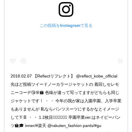
この投稿をInstagramで見る
2018.02.07 【Refiectリフレクト】 @reflect_kobe_official
先ほど投稿ツイードノーカラージャケットの 着回しセレモ
ニーコーデ😘🌸🏫 色味が違って写ってますがどちらも同じ
ジャケットです！ ・ ・ 今年の我が家は入園卒園、入学卒業
もありませんが 私ならパンツスーツにするかなとイメージ
して👔👖 ・ ・ 1.2枚目👉🏻👉🏻👉🏻 卒園卒業ver.はネイビーパン
ツ🏫🎓 inner/#楽天 @rakuten_fashion pants/#gu