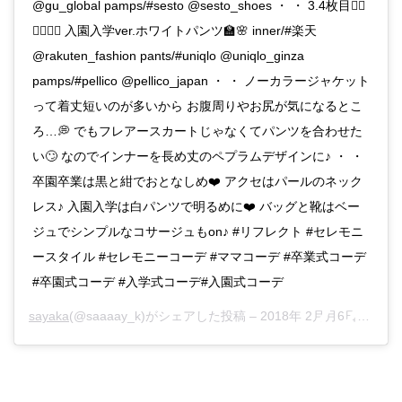
@gu_global pamps/#sesto @sesto_shoes ・ ・ 3.4枚目👉🏻
👉🏻👉🏻 入園入学ver.ホワイトパンツ🏫🌸 inner/#楽天
@rakuten_fashion pants/#uniqlo @uniqlo_ginza
pamps/#pellico @pellico_japan ・ ・ ノーカラージャケット
って着丈短いのが多いから お腹周りやお尻が気になるとこ
ろ…💭 でもフレアースカートじゃなくてパンツを合わせた
い🙄 なのでインナーを長め丈のペプラムデザインに♪ ・ ・
卒園卒業は黒と紺でおとなしめ❤️ アクセはパールのネック
レス♪ 入園入学は白パンツで明るめに❤️ バッグと靴はベー
ジュでシンプルなコサージュもon♪ #リフレクト #セレモニ
ースタイル #セレモニーコーデ #ママコーデ #卒業式コーデ
#卒園式コーデ #入学式コーデ#入園式コーデ
sayaka
(@saaaay_k)がシェアした投稿 –
2018年 2月月6日午後3時39分PST