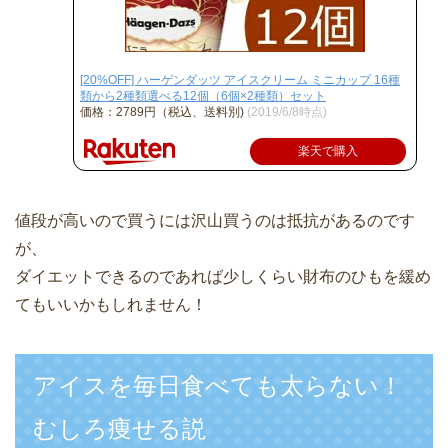
[20%OFF] ハーゲンダッツ アイスクリーム ミニカップ 16種
類から2種類選べる12個（6個×2種類）セット
価格：2789円（税込、送料別)
(2019/6/8時点)
楽天で購入
値段が高いので買うには沢山買うのは抵抗があるのです
が、
ダイエットできるのであれば少しくらい財布のひもを緩め
てもいいかもしれません！
アイスを毎日食べても太らない！
むしろ痩せる説