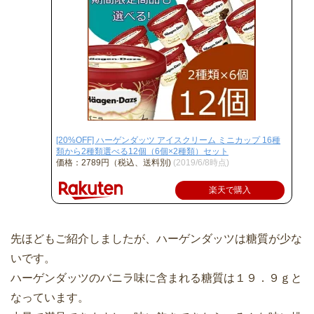
[20%OFF] ハーゲンダッツ アイスクリーム ミニカップ 16種
類から2種類選べる12個（6個×2種類）セット
価格：2789円（税込、送料別)
(2019/6/8時点)
楽天で購入
先ほどもご紹介しましたが、ハーゲンダッツは糖質が少な
いです。
ハーゲンダッツのバニラ味に含まれる糖質は１９．９ｇと
なっています。