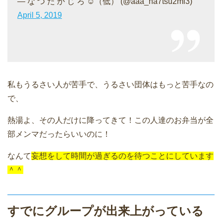
— な つ た か じ ろ ☺︎（低） (@aaa_na7tsu2mi3)
April 5, 2019
私もうるさい人が苦手で、うるさい団体はもっと苦手なの
で、
熱湯よ、その人だけに降ってきて！この人達のお弁当が全
部メンマだったらいいのに！
なんて
妄想をして時間が過ぎるのを待つことにしています
＾＾
すでにグループが出来上がっている