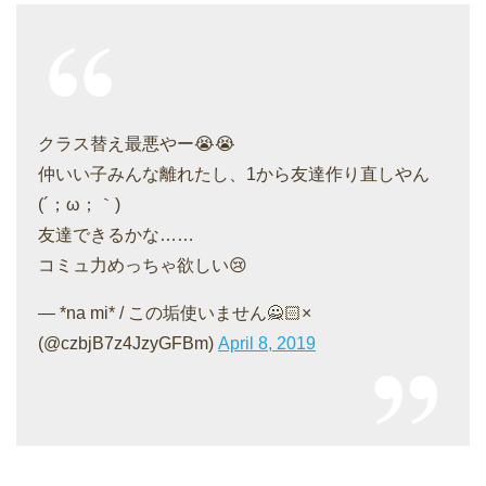
クラス替え最悪やー😭😭
仲いい子みんな離れたし、1から友達作り直しやん
(´；ω；｀)
友達できるかな……
コミュ力めっちゃ欲しい😢
— *na mi* / この垢使いません🙅🏻×
(@czbjB7z4JzyGFBm)
April 8, 2019