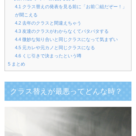
4.1
クラス替えの発表を見る前に「お前〇組だぞー！」
が聞こえる
4.2
去年のクラスと間違えちゃう
4.3
友達のクラスがわからなくてバタバタする
4.4
微妙な知り合いと同じクラスになって気まずい
4.5
元カレや元カノと同じクラスになる
4.6
くじ引きで決まったという噂
5
まとめ
クラス替えが最悪ってどんな時？